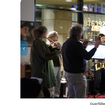
‹
Querflöt