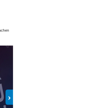
rachen
›