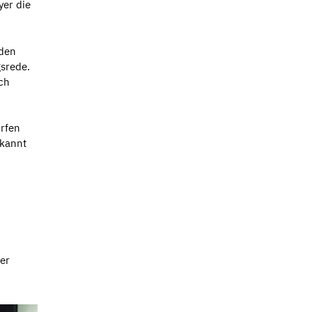
yer die
 den
gsrede.
ch
ürfen
rkannt
er