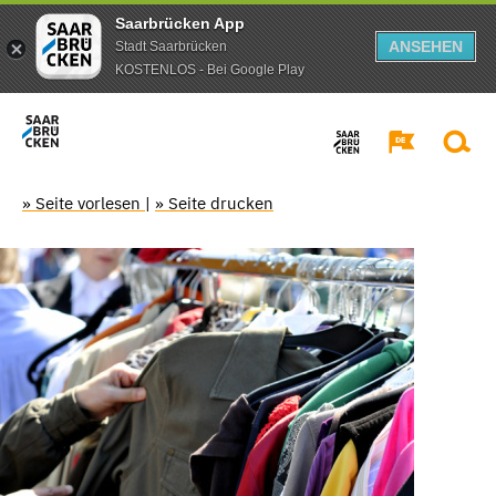
Saarbrücken App
ANSEHEN
Stadt Saarbrücken
KOSTENLOS - Bei Google Play
» Seite vorlesen
|
» Seite drucken