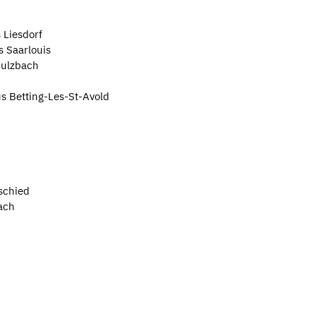
 Liesdorf
s Saarlouis
Sulzbach
us Betting-Les-St-Avold
schied
ach