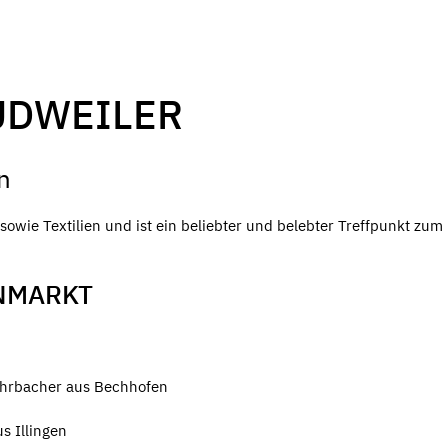
UDWEILER
n
owie Textilien und ist ein beliebter und belebter Treffpunkt zum
NMARKT
ohrbacher aus Bechhofen
s Illingen