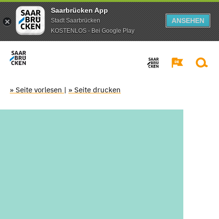
Saarbrücken App
ANSEHEN
Stadt Saarbrücken
KOSTENLOS - Bei Google Play
» Seite vorlesen
|
» Seite drucken