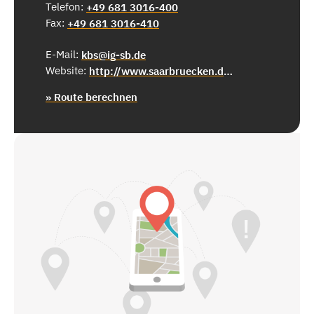
Telefon:
+49 681 3016-400
Fax:
+49 681 3016-410
E-Mail:
kbs@ig-sb.de
Website:
http://www.saarbruecken.de/parken
» Route berechnen