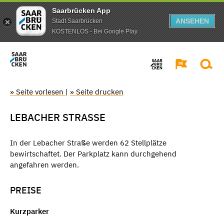
Saarbrücken App
ANSEHEN
Stadt Saarbrücken
KOSTENLOS - Bei Google Play
» Seite vorlesen
|
» Seite drucken
LEBACHER STRASSE
In der Lebacher Straße werden 62 Stellplätze
bewirtschaftet. Der Parkplatz kann durchgehend
angefahren werden.
PREISE
Kurzparker