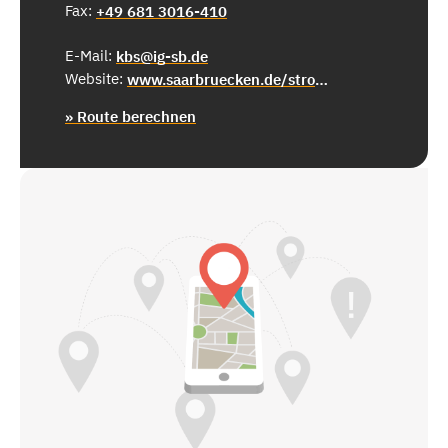
Fax:
+49 681 3016-410
E-Mail:
kbs@ig-sb.de
Website:
www.saarbruecken.de/stromstrassep24
» Route berechnen