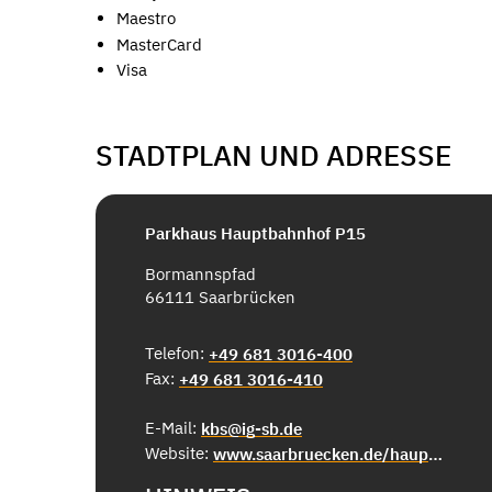
Maestro
MasterCard
Visa
STADTPLAN UND ADRESSE
Parkhaus Hauptbahnhof P15
Bormannspfad
66111 Saarbrücken
Telefon:
+49 681 3016-400
Fax:
+49 681 3016-410
E-Mail:
kbs@ig-sb.de
Website:
www.saarbruecken.de/hauptbahnhofp15