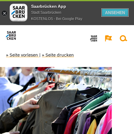
Saarbrücken App
ANSEHEN
Stadt Saarbrücken
KOSTENLOS - Bei Google Play
» Seite vorlesen
|
» Seite drucken