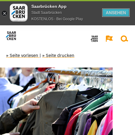
Saarbrücken App
ANSEHEN
Stadt Saarbrücken
KOSTENLOS - Bei Google Play
» Seite vorlesen
|
» Seite drucken