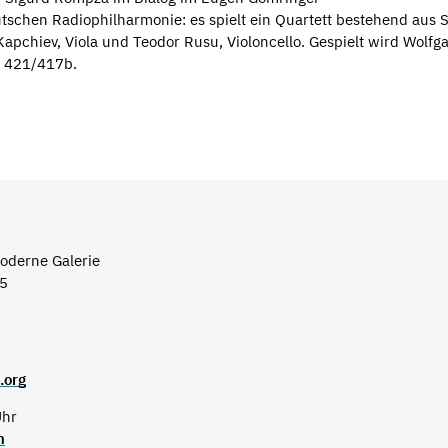
tschen Radiophilharmonie: es spielt ein Quartett bestehend aus 
apchiev, Viola und Teodor Rusu, Violoncello. Gespielt wird Wolfg
V 421/417b.
derne Galerie
15
.org
Uhr
n