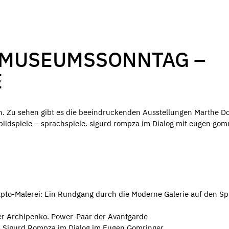
 MUSEUMSSONNTAG –
E
. Zu sehen gibt es die beeindruckenden Ausstellungen Marthe D
ildspiele – sprachspiele. sigurd rompza im Dialog mit eugen gom
pto-Malerei: Ein Rundgang durch die Moderne Galerie auf den S
er Archipenko. Power-Paar der Avantgarde
e. Sigurd Rompza im Dialog im Eugen Gomringer