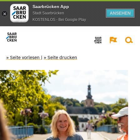
Saarbrücken App
ANSEHEN
Stadt Saarbrücken
KOSTENLOS - Bei Google Play
» Seite vorlesen
|
» Seite drucken