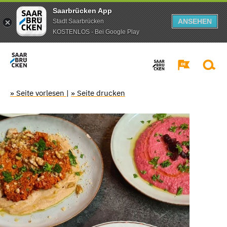
Saarbrücken App
ANSEHEN
Stadt Saarbrücken
KOSTENLOS - Bei Google Play
» Seite vorlesen
|
» Seite drucken