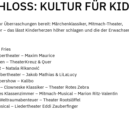
LOSS: KULTUR FÜR KI
hr Überraschungen bereit: Märchenklassiker, Mitmach-Theater,
er – das lässt Kinderherzen höher schlagen und die der Erwachs
 Fries
ertheater – Maxim Maurice
hen – TheaterKreuz & Quer
 – Nataśa Rikanović
ubertheater – Jakob Mathias & LiLaLucy
bershow – Kalibo
 – Clowneske Klassiker – Theater Rotes Zebra
des Klassenzimmer – Mitmach-Musical – Marion Ritz-Valentin
Weltraumabenteuer – Theater Rootslöffel
ical – Liedertheater Eddi Zauberfinger