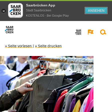
Saarbrücken App
ANSEHEN
Stadt Saarbrücken
KOSTENLOS - Bei Google Play
» Seite vorlesen
|
» Seite drucken