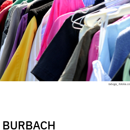
taboga_fotolia.c
 BURBACH