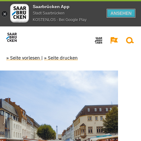
Saarbrücken App
ANSEHEN
Stadt Saarbrücken
KOSTENLOS - Bei Google Play
» Seite vorlesen
|
» Seite drucken