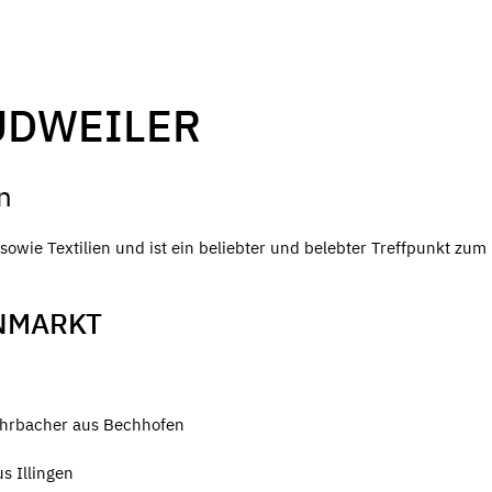
UDWEILER
n
owie Textilien und ist ein beliebter und belebter Treffpunkt zum
NMARKT
ohrbacher aus Bechhofen
s Illingen