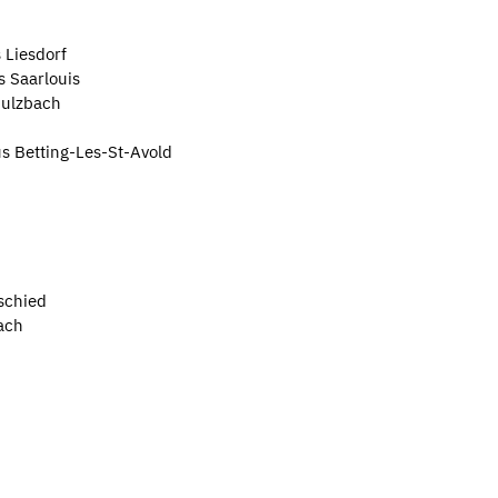
 Liesdorf
s Saarlouis
Sulzbach
us Betting-Les-St-Avold
schied
ach