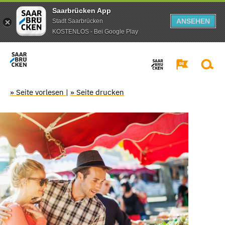
Saarbrücken App
ANSEHEN
Stadt Saarbrücken
KOSTENLOS - Bei Google Play
» Seite vorlesen
|
» Seite drucken