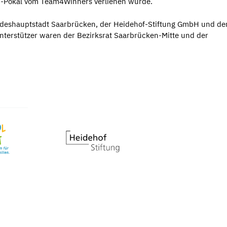
mp-Pokal vom Team4Winners verliehen wurde.
deshauptstadt Saarbrücken, der Heidehof-Stiftung GmbH und d
terstützer waren der Bezirksrat Saarbrücken-Mitte und der