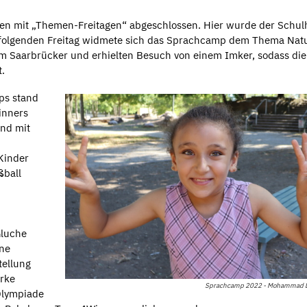
n mit „Themen-Freitagen“ abgeschlossen. Hier wurde der Schulh
ffolgenden Freitag widmete sich das Sprachcamp dem Thema Natu
m Saarbrücker und erhielten Besuch von einem Imker, sodass die
.
ps stand
inners
und mit
Kinder
ßball
Gluche
ine
tellung
rke
Sprachcamp 2022 - Mohammad 
Olympiade