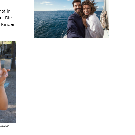
of in
r. Die
 Kinder
Labash