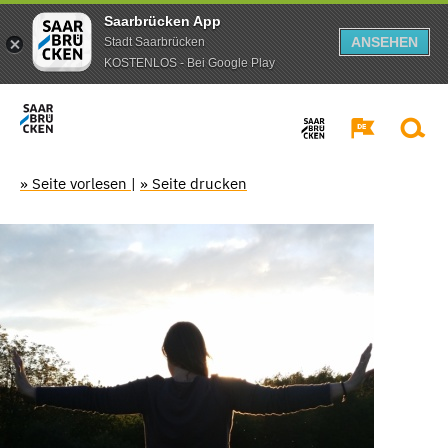
Saarbrücken App
ANSEHEN
Stadt Saarbrücken
KOSTENLOS - Bei Google Play
» Seite vorlesen
|
» Seite drucken