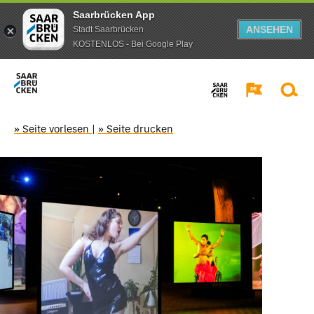
Saarbrücken App
ANSEHEN
Stadt Saarbrücken
KOSTENLOS - Bei Google Play
» Seite vorlesen
|
» Seite drucken