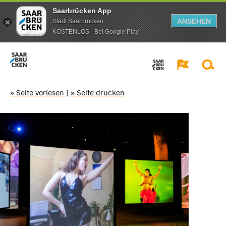
Saarbrücken App
ANSEHEN
Stadt Saarbrücken
KOSTENLOS - Bei Google Play
» Seite vorlesen
|
» Seite drucken