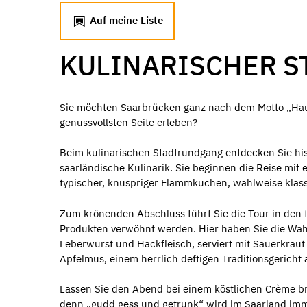
Auf meine Liste
KULINARISCHER 
Sie möchten Saarbrücken ganz nach dem Motto „Hau
genussvollsten Seite erleben?
Beim kulinarischen Stadtrundgang entdecken Sie hi
saarländische Kulinarik. Sie beginnen die Reise mit 
typischer, knuspriger Flammkuchen, wahlweise klass
Zum krönenden Abschluss führt Sie die Tour in den t
Produkten verwöhnt werden. Hier haben Sie die Wahl
Leberwurst und Hackfleisch, serviert mit Sauerkraut
Apfelmus, einem herrlich deftigen Traditionsgericht 
Lassen Sie den Abend bei einem köstlichen Crème brû
denn „gudd gess und getrunk“ wird im Saarland imm