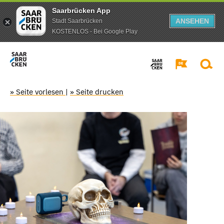
Saarbrücken App
ANSEHEN
Stadt Saarbrücken
KOSTENLOS - Bei Google Play
» Seite vorlesen
|
» Seite drucken