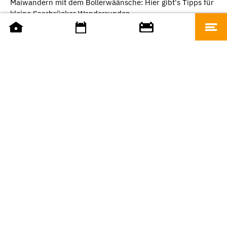
Maiwandern mit dem Bollerwäänsche: Hier gibt's Tipps für
kleine Saarbrücker Wanderrunden.
Wanderwege
AUSFLUGSLOKALE
Forsthaus Neuhaus - LHS
Das Frühjahr lockt zu Wanderungen in und um
Saarbrücken. Finden Sie Ihr Ausflugslokal entlang der
Wanderrouten.