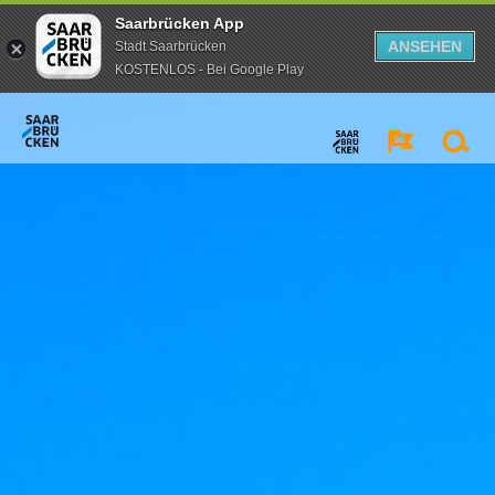
Saarbrücken App
ANSEHEN
Stadt Saarbrücken
KOSTENLOS - Bei Google Play