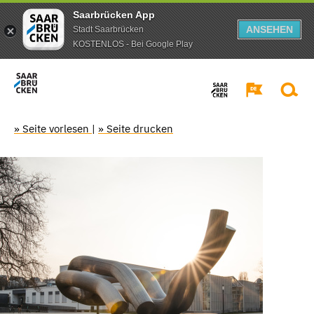
Saarbrücken App
ANSEHEN
Stadt Saarbrücken
KOSTENLOS - Bei Google Play
» Seite vorlesen
|
» Seite drucken