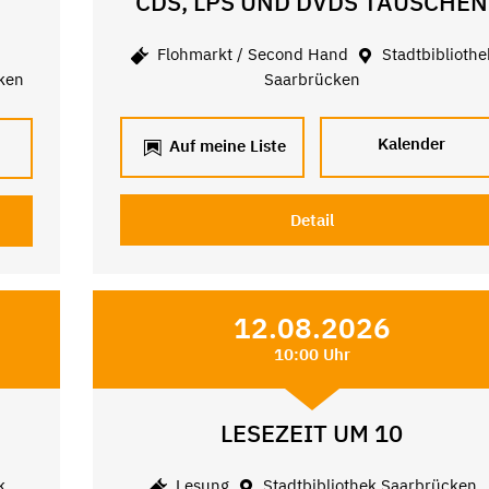
CDS, LPS UND DVDS TAUSCHEN
Flohmarkt / Second Hand
Stadtbibliothe
ken
Saarbrücken
Kalender
Auf meine Liste
Detail
12.08.2026
10:00 Uhr
LESEZEIT UM 10
k
Lesung
Stadtbibliothek Saarbrücken