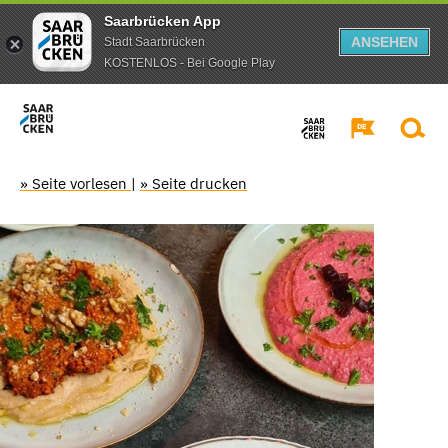
Saarbrücken App
ANSEHEN
Stadt Saarbrücken
KOSTENLOS - Bei Google Play
» Seite vorlesen
|
» Seite drucken