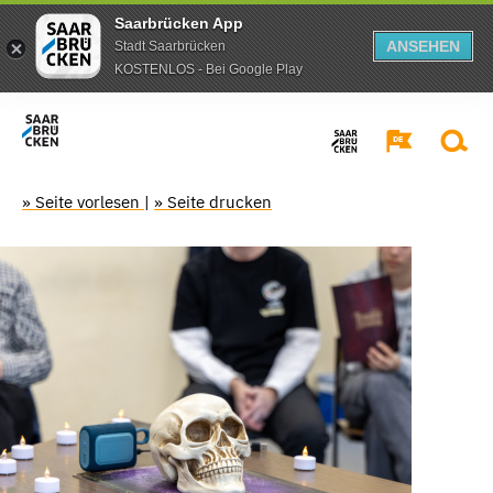
Saarbrücken App
ANSEHEN
Stadt Saarbrücken
KOSTENLOS - Bei Google Play
» Seite vorlesen
|
» Seite drucken