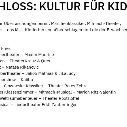
LOSS: KULTUR FÜR KI
hr Überraschungen bereit: Märchenklassiker, Mitmach-Theater,
er – das lässt Kinderherzen höher schlagen und die der Erwachs
 Fries
ertheater – Maxim Maurice
hen – TheaterKreuz & Quer
 – Nataśa Rikanović
ubertheater – Jakob Mathias & LiLaLucy
bershow – Kalibo
 – Clowneske Klassiker – Theater Rotes Zebra
des Klassenzimmer – Mitmach-Musical – Marion Ritz-Valentin
Weltraumabenteuer – Theater Rootslöffel
ical – Liedertheater Eddi Zauberfinger