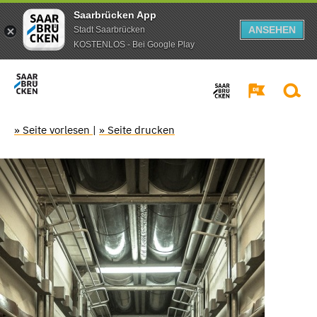
Saarbrücken App
ANSEHEN
Stadt Saarbrücken
KOSTENLOS - Bei Google Play
» Seite vorlesen
|
» Seite drucken