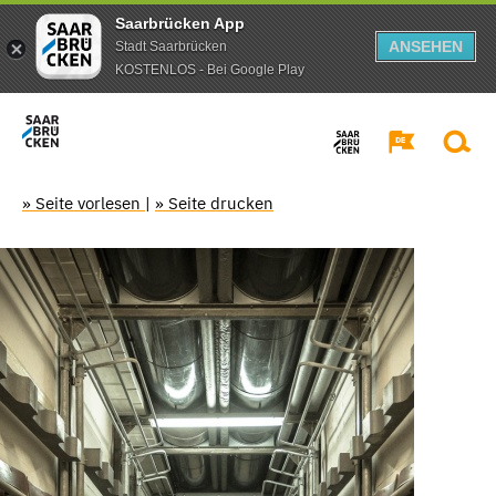
Saarbrücken App
ANSEHEN
Stadt Saarbrücken
KOSTENLOS - Bei Google Play
» Seite vorlesen
|
» Seite drucken