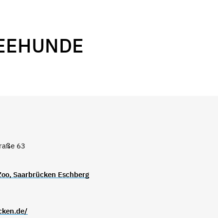
SEEHUNDE
traße 63
 Zoo, Saarbrücken Eschberg
cken.de/