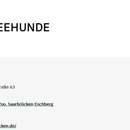
SEEHUNDE
traße 63
 Zoo, Saarbrücken Eschberg
cken.de/