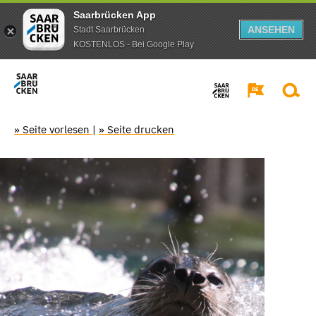
Saarbrücken App
ANSEHEN
Stadt Saarbrücken
KOSTENLOS - Bei Google Play
» Seite vorlesen
|
» Seite drucken