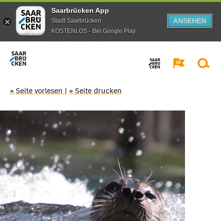
Saarbrücken App
ANSEHEN
Stadt Saarbrücken
KOSTENLOS - Bei Google Play
» Seite vorlesen
|
» Seite drucken