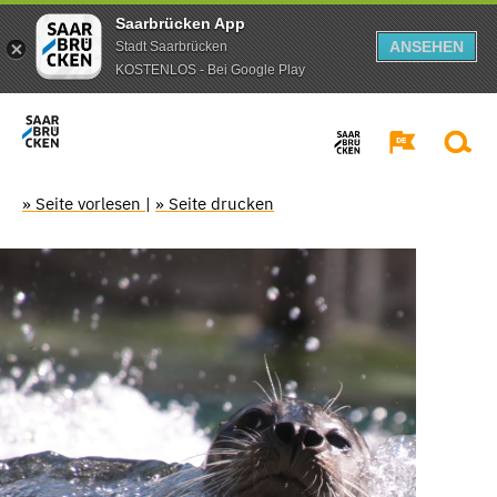
Saarbrücken App
ANSEHEN
Stadt Saarbrücken
KOSTENLOS - Bei Google Play
» Seite vorlesen
|
» Seite drucken