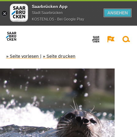
Saarbrücken App
ANSEHEN
Stadt Saarbrücken
KOSTENLOS - Bei Google Play
» Seite vorlesen
|
» Seite drucken