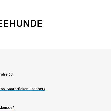
SEEHUNDE
traße 63
 Zoo, Saarbrücken Eschberg
cken.de/