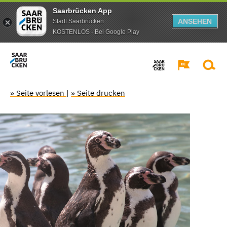
Saarbrücken App
ANSEHEN
Stadt Saarbrücken
KOSTENLOS - Bei Google Play
» Seite vorlesen
|
» Seite drucken