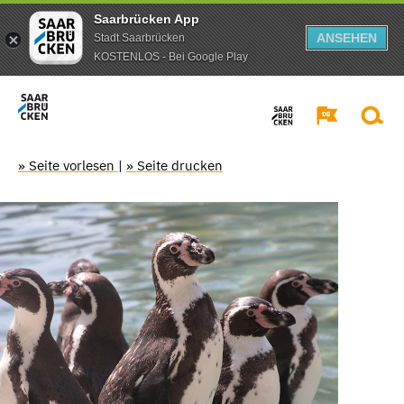
Saarbrücken App
ANSEHEN
Stadt Saarbrücken
KOSTENLOS - Bei Google Play
» Seite vorlesen
|
» Seite drucken