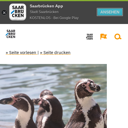
Saarbrücken App
ANSEHEN
Stadt Saarbrücken
KOSTENLOS - Bei Google Play
» Seite vorlesen
|
» Seite drucken