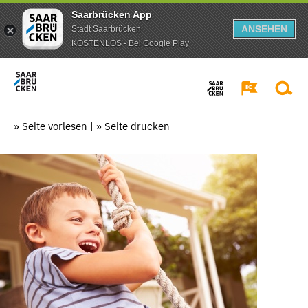
Saarbrücken App
ANSEHEN
Stadt Saarbrücken
KOSTENLOS - Bei Google Play
» Seite vorlesen
|
» Seite drucken