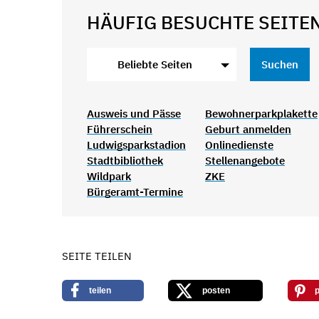
HÄUFIG BESUCHTE SEITEN
Beliebte Seiten
Suchen
Ausweis und Pässe
Bewohnerparkplakette
Führerschein
Geburt anmelden
Ludwigsparkstadion
Onlinedienste
Stadtbibliothek
Stellenangebote
Wildpark
ZKE
Bürgeramt-Termine
SEITE TEILEN
teilen
posten
p