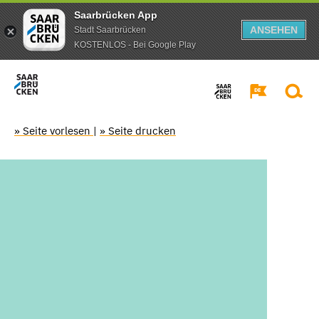
Saarbrücken App
ANSEHEN
Stadt Saarbrücken
KOSTENLOS - Bei Google Play
» Seite vorlesen
|
» Seite drucken