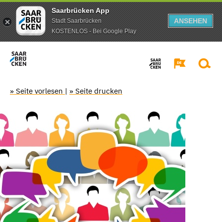
Saarbrücken App
ANSEHEN
Stadt Saarbrücken
KOSTENLOS - Bei Google Play
» Seite vorlesen
|
» Seite drucken