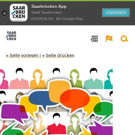
Saarbrücken App
ANSEHEN
Stadt Saarbrücken
KOSTENLOS - Bei Google Play
» Seite vorlesen
|
» Seite drucken