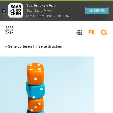
Saarbrücken App
ANSEHEN
Stadt Saarbrücken
KOSTENLOS - Bei Google Play
» Seite vorlesen
|
» Seite drucken