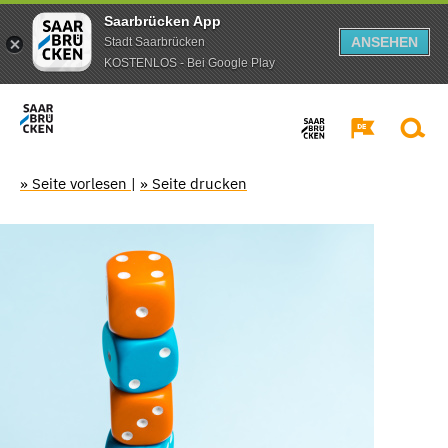
Saarbrücken App
ANSEHEN
Stadt Saarbrücken
KOSTENLOS - Bei Google Play
» Seite vorlesen
|
» Seite drucken