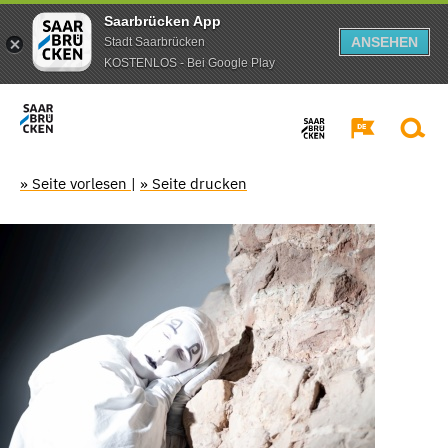
Saarbrücken App
ANSEHEN
Stadt Saarbrücken
KOSTENLOS - Bei Google Play
» Seite vorlesen
|
» Seite drucken